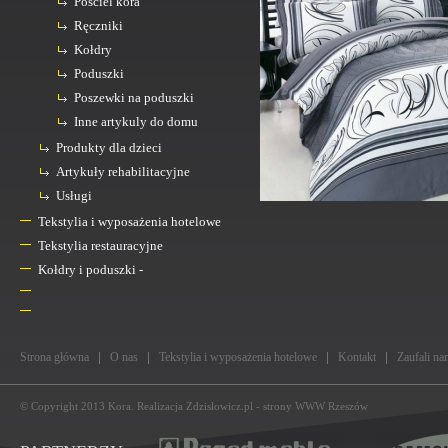
Posciel kora
Ręczniki
Kołdry
Poduszki
Poszewki na poduszki
Inne artykuly do domu
Produkty dla dzieci
Artykuły rehabilitacyjne
Usługi
Tekstylia i wyposażenia hotelowe
Tekstylia restauracyjne
Kołdry i poduszki -
Strona główna
O nas
Tekstylia i wyposażenia hotelowe
Kontakt
Zaufali na
© Copyright 2013
Kora
. Realizacja
Zdzislowicz.pl
-
strony WWW Rzeszów