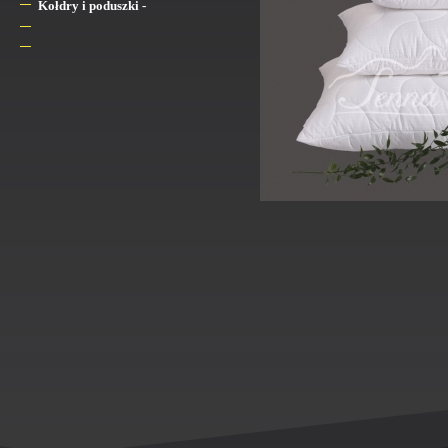
Kołdry i poduszki -