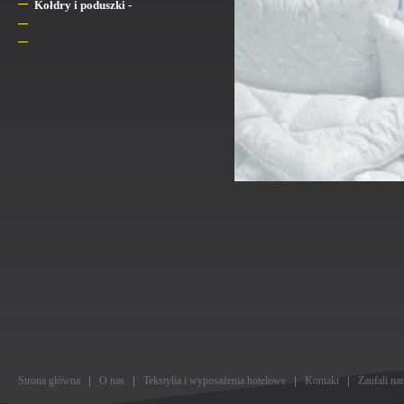
Kołdry i poduszki -
Strona główna
O nas
Tekstylia i wyposażenia hotelowe
Kontakt
Zaufali na