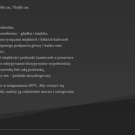
60 cm, 70x80 cm
poduszka,
bawełniana – gładka i miękka,
na tysiącami miękkich i lekkich kuleczek
lepszego podparcia głowy i karku oraz
ci,
ji miękkości poduszki (zameczek w poszewce
e odsypywanie/dosypywanie wypełnienia).
oszewkę lub całą poduszkę,
y sen – produkt antyalergiczny.
ce w temperaturze 60°C. Aby cieszyć się
zki, należy ją codziennie mocno i energicznie