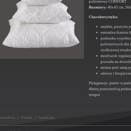
poliestrowy COMFORT
Rozmiary:
40x45 cm, 50x
Charakterystyka:
miękka, puszysta 
naturalna tkanina 
poduszka wypełnio
poliestrowych dla 
wydłużonej trwałoś
możliwość regulac
pozwala na dowoln
można prać samą p
zdrowy i bezpieczn
Pielęgnacja: pranie w pral
dłużej puszystością podus
trzepać
ia hotelowe
Kontakt
Zaufali nam