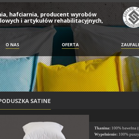
ia, hafciarnia, producent wyrobów
lowych i artykułów rehabilitacyjnych,
O NAS
OFERTA
ZAUFAL
PODUSZKA SATINE
Tkanina:
100% bawełna (
Wypełnienie:
100% puszys