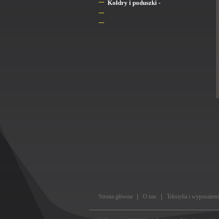
Kołdry i poduszki -
Strona główna
O nas
Tekstylia i wyposażen