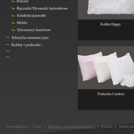
Pościel
Ręczniki/Dywaniki łazienkowe
Szlafroki/pantofle
Meble
Kołdra Happy
Telewizory hotelowe
Tekstylia restauracyjne
Kołdry i poduszki -
Poduszka Comfort
Strona główna
O nas
Tekstylia i wyposażenia hotelowe
Kontakt
Zaufali na